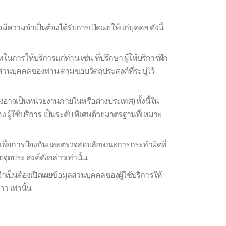
ความจำเป็นต้องได้รับการเปิดเผยให้แก่บุคคล ดังนี้
ทในการให้บริการแก่ท่าน เช่น ที่ปรึกษา ผู้ให้บริการฝึก
ส่วนบุคคลของท่าน ตามขอบวัตถุประสงค์ที่ระบุไว้
ึ่งอาจเป็นหน่วยงานภายในหรือต่างประเทศ) ทั้งนี้ใน
ู้ใช้บริการ เป็นระดับ พิเศษด้วยมาตรฐานที่เหมาะ
รือเพื่อการป้องกันและตรวจสอบลักษณะการกระทำผิดที่
จุดประ สงค์ดังกล่าวเท่านั้น
ป็นต้องเปิดเผยข้อมูลส่วนบุคคลของผู้ใช้บริการให้
ว เท่านั้น