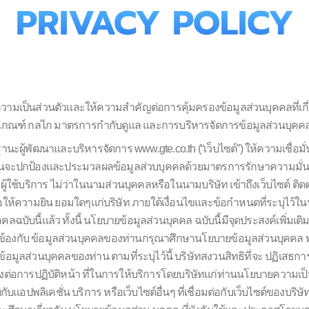
PRIVACY POLICY
ิทธิความเป็นส่วนตัวและให้ความสำคัญต่อการคุ้มครองข้อมูลส่วนบุคคลที่เ
ีหลักเกณฑ์ กลไก มาตรการกำกับดูแล และการบริหารจัดการข้อมูลส่วนบุคค
นฐานะผู้พัฒนาและบริหารจัดการ www.gte.co.th (“เว็บไซต์”) ให้ความเชื่อม
กันจะปกป้องและประมวลผลข้อมูลส่วบบุคคลด้วยมาตรการรักษาความมั่นคง
ู้ใช้บริการ ไม่ว่าในนามส่วนบุคคลหรือในนามบริษัท เข้าถึงเว็บไซต์ ติด
อให้ความยิน ยอมใดๆแก่บริษัท ภายใต้เงื่อนไขและข้อกำหนดที่ระบุไว้ใน
ฉบับนี้แล้ว ทั้งนี้ นโยบายข้อมูลส่วนบุคคล ฉบับนี้มีจุดประสงค์เพิ่
ี่ยวข้องกับ ข้อมูลส่วนบุคคลของท่านกรุณาศึกษานโยบายข้อมูลส่วนบุคคล 
ูลส่วนบุคคลของท่าน ตามที่ระบุไว้นี้ บริษัทสงวนสิทธิที่จะ ปฏิเสธก
ต่อการปฏิบัติหน้า ที่ในการให้บริการโดยบริษัทแก่ท่านนโยบายความเป็นส่
กับแอปพลิเคชั่น บริการ หรือเว็บไซต์อื่นๆ ที่เชื่อมต่อกับเว็บไซต์ของบ