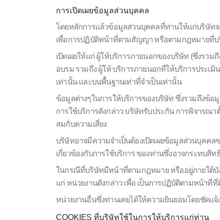
การเปิดเผยข้อมูลส่วนบุคคล
โดยหลักการแล้วข้อมูลส่วนบุคคลที่ท่านให้แก่บริษัทจ
เพื่อการปฏิบัติหน้าที่ตามสัญญา หรือตามกฎหมายที่บ
เปิดเผยให้แก่ ผู้ให้บริการภายนอกของบริษัท (ซึ่งรวมถึ
อบรม รวมถึง ผู้ให้ บริการภายนอกที่ให้บริการประเม
เท่านั้น และบนพื้นฐานเท่าที่จำเป็นเท่านั้น
ข้อมูลต่างๆในการให้บริการของบริษัท ซึ่งรวมถึงข้อม
การใช้บริการดังกล่าว บริษัทรับประกัน การพิจารณา
สมกับความเสี่ยง
บริษัทอาจมีความจำเป็นต้องเปิดเผยข้อมูลส่วนบุคคล
เกี่ยวข้องกับการใช้บริการ ของท่านซึ่งอาจกระทบสิทธิ
ในกรณีที่บริษัทมีหน้าที่ตามกฎหมาย หรืออยู่ภายใต้
แก่ หน่วยงานดังกล่าว เพื่อ เป็นการปฏิบัติตามหน้าที่ท
หน่วยงานอื่นซึ่งท่านเคยได้ให้ความยินยอมโดยชัดแจ้ง
COOKIES ที่บริษัทใช้ในการให้บริการแก่ท่าน