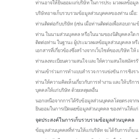
ท่านอาจให้ยินยอมแก่บริษัท ในการประ มวลผลข้อมูล
บริษัทอาจเก็บรวบรวมข้อมูลส่วนบุคคลของท่าน เมื่อ:
ท่านติดต่อกับบริษัท (เช่น เมื่อท่านติดต่อเพื่อสอ
ท่าน ในนามส่วนบุคคล หรือในนามของนิติบุคคลใด กรอ
ติดต่อท่าน ในฐานะ ผู้ประมวลผลข้อมูลส่วนบุคคล หรือ
เอกสารที่เกี่ยวข้องซึ่งสร้างจากเว็บไซต์ของบริษัท ให้
ท่านลงทะเบียนความสนใจ และให้ความสนใจสมัครรับข้อมู
ท่านเข้าร่วมการทำแบบสำรวจ การแข่งขัน การชิงรางว
ท่านให้ความคิดเห็นเกี่ยวกับการทำงาน และให้บริกา
บุคคลให้แก่บริษัท ด้วยเหตุผลอื่น
นอกเหนือจากการได้รับข้อมูลส่วนบุคคลโดยตรงจากท่าน
ยินยอมในการเปิดเผยข้อมูลส่วนบุคคล ของท่านให้แก่ 
จุดประสงค์ในการเก็บรวบรวมข้อมูลส่วนบุคคล
ข้อมูลส่วนบุคคลที่ท่านให้แก่บริษัท จะได้รับการเก็บ แ