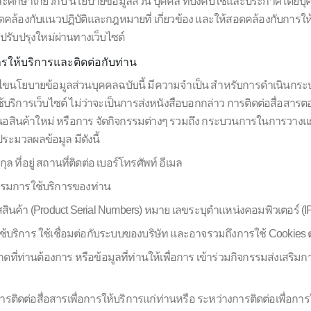
 และศึกษาเกี่ยวกับ นโยบายข้อมูลส่วน บุคคล ที่บังคับใช้และประกาศโ
คล้องกับแนวปฏิบัติและกฎหมายที่ เกี่ยวข้อง และให้สอดคล้องกับการให้บร
รับปรุงใหม่ผ่านทางเว็บไซต์
รให้บริการและติดต่อกับท่าน
อนไขนโยบายข้อมูลส่วนบุคคลฉบับนี้ มีความจำเป็น สำหรับการดำเนินกระ
ใช้บริการเว็บไซต์ ไม่ว่าจะเป็นการส่งหนังสือบอกกล่าว การติดต่อสื่อ
สินค้าใหม่ หรือการ จัดกิจกรรมต่างๆ รวมถึง กระบวนการในการวางแผนเ
ระมวลผลข้อมูล มีดังนี้
ล ที่อยู่ สถานที่ติดต่อ เบอร์โทรศัพท์ อีเมล
กรรมการใช้บริการของท่าน
ินค้า (
Product Serial Numbers) หมาย เลขระบุตำแหน่งคอมพิวเตอร์ (I
้ใช้บริการ ใช้เชื่อมต่อกับระบบของบริษัท และอาจรวมถึงการใช้
Cookies 
าดที่ท่านต้องการ หรือข้อมูลที่ท่านให้เพื่อการ เข้าร่วมกิจกรรมส่งเสร
การติดต่อสื่อสารเพื่อการให้บริการแก่ท่านหรือ ระหว่างการติดต่อเพื่อกา