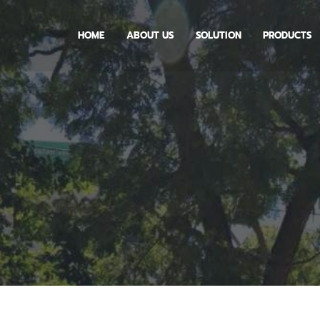
HOME
ABOUT US
SOLUTION
PRODUCTS