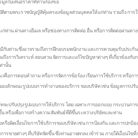
้อมูลใบเสนอราคาที่ท่านร้องขอ
ัติตามพระราชบัญญัติคุ้มครองข้อมูลส่วนบุคคลให้แก่ท่าน รวมถึง การให
ก่ท่าน ผ่านทางอีเมล หรือช่องทางการติดต่อ อื่น หรือการติดต่อผ่านทางช
ษัทมีกับท่าน ซึ่งอาจรวมถึงการฝึกอบรมพนักงาน และการควบคุมรับประก
ถึงการวิเคราะห์ สอบสวน จัดการและแก้ไขปัญหาต่างๆ ที่เกี่ยวข้องกับการ
เท่านั้น
ช่น เพื่อการตอบคำถาม หรือการจัดการข้อร้อง เรียนการใช้บริการ หรือก
นของลักษณะรูปแบบการทำงานของบริการ ของบริษัท เช่น ข้อมูลการปรับปร
ริษัทจะปรับปรุงรูปแบบการให้บริการ โดย เฉพาะการออกแบบ กระบวนก
หรือเพื่อการสร้างความสัมพันธ์ที่ดีขึ้นระหว่างบริษัทและท่าน
ือผิดเงื่อนไขการใช้บริการของบริษัท เช่น การป้องกัน และการปกป้
การขายต่างๆ ที่บริษัทจัดขึ้น ซึ่งท่านอาจตกลง เข้าร่วม ภายใต้เงื่อนไข