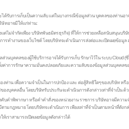
ะได้รับการเก็บเป็นความลับ แต่ในบางกรณีข้อมูลส่วน บุคคลของท่านอาจมี
ริษัทอาจมีให้แก่ท่าน:
งแต่ไม่จำกัดเพียง บริษัทพันธมิตรธุรกิจ) ที่ให้การช่วยเหลือสนับสนุนบริษั
ินการทำงานของเว็บไซต์ โดยบริษัทจะดำเนินการส่งต่อและเปิดเผยข้อมูล 
ูลส่วนบุคคลของผู้ใช้บริการอาจได้รับการเก็บ รักษาไว้ใน ระบบ
Cloud (ซ
ตั้งค่าการรักษาความมั่นคงปลอดภัยและความลับของข้อมูลส่วนบุคคลของ ผ
ของท่าน เพื่อความจำเป็นในการปกป้อง และ ต่อสู้สิทธิใดๆของบริษัท ห
ของบุคคลอื่น โดยบริษัทรับประกันจะดำเนินการดังกล่าวเท่าที่จำเป็น ด้วย
บังคับคำพิพากษา หรือคำคำสั่งของหน่วยงาน ราชการ บริษัทอาจมีความจำเ
ี่มีตามกฎหมาย โดยบริษัทจะดำเนินการ เพียงเท่าที่จำเป็นตามหน้าที่ดังกล่า
ให้เราสามารถเปิดเผยข้อมูลดังกล่าวได้