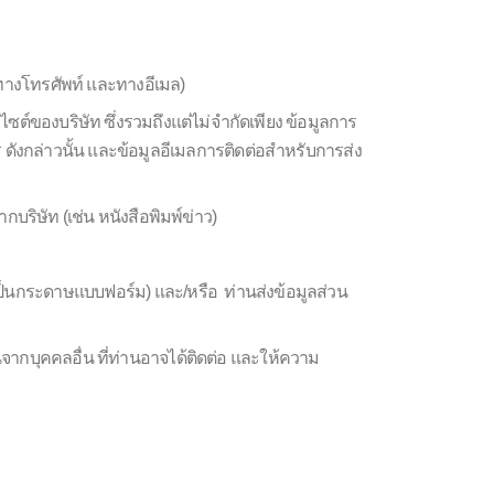
ต์ ทางโทรศัพท์ และทางอีเมล)
ของบริษัท ซึ่งรวมถึงแต่ไม่จำกัดเพียง ข้อมูลการ
 ดังกล่าวนั้น และข้อมูลอีเมลการติดต่อสำหรับการส่ง
ริษัท (เช่น หนังสือพิมพ์ข่าว)
เป็นกระดาษแบบฟอร์ม) และ/หรือ ท่านส่งข้อมูลส่วน
จากบุคคลอื่น ที่ท่านอาจได้ติดต่อ และให้ความ