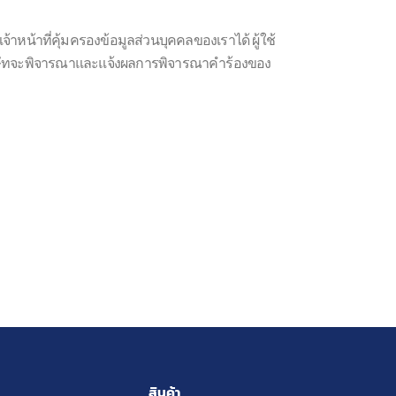
หน้าที่คุ้มครองข้อมูลส่วนบุคคลของเราได้ ผู้ใช้
ยบริษัทจะพิจารณาและแจ้งผลการพิจารณาคำร้องของ
สินค้า