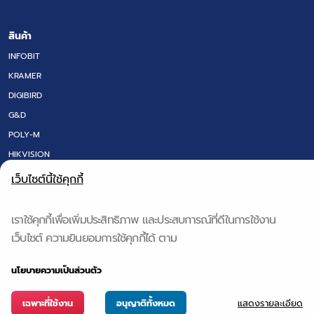
สินค้า
INFOBIT
KRAMER
DIGIBIRD
G&D
POLY-M
HIKVISION
LED SCREEN
เว็บไซต์นี้ใช้คุกกี้
FLOOR BOX
DT RESEARCH
เราใช้คุกกี้เพื่อเพิ่มประสิทธิภาพ และประสบการณ์ที่ดีในการใช้งาน
IQ BOARD & Q-NEX
เว็บไซต์ ความยินยอมการใช้คุกกี้ได้ ตาม
QS TECH
นโยบายความเป็นส่วนตัว
แสดงรายละเอียด
เฉพาะที่ใช้งาน
อนุญาติทั้งหมด