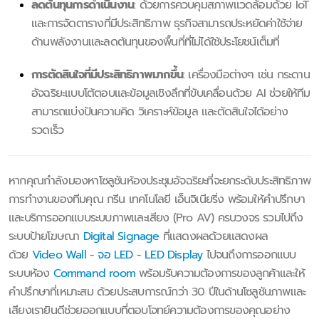
ลดต้นทุนการดำเนินงาน
: ด้วยการควบคุมสภาพแวดล้อมด้วย IoT
และการจัดตารางที่มีประสิทธิภาพ ธุรกิจสามารถประหยัดค่าใช้จ่าย
ด้านพลังงานและลดต้นทุนของพื้นที่ที่ไม่ได้ใช้ประโยชน์เต็มที่
การตัดสินใจที่มีประสิทธิภาพมากขึ้น
: เครื่องมือต่างๆ เช่น กระดาน
อัจฉริยะแบบโต้ตอบและข้อมูลเชิงลึกที่ขับเคลื่อนด้วย AI ช่วยให้ทีม
สามารถแบ่งปันความคิด วิเคราะห์ข้อมูล และตัดสินใจได้อย่าง
รวดเร็ว
หากคุณกำลังมองหาโซลูชันห้องประชุมอัจฉริยะที่จะยกระดับประสิทธิภาพ
การทำงานของทีมคุณ กรีน เทคโนโลยี เอ็นจิเนียริ่ง พร้อมให้คำปรึกษา
และบริการออกแบบระบบภาพและเสียง (Pro AV) ครบวงจร รวมไปถึง
ระบบป้ายโฆษณา
Digital Signage
ที่แสดงผลด้วยแสดงผล
ด้วย
Video Wall
-
จอ LED
-
LED Display
ไปจนถึงการออกแบบ
ระบบห้อง
Command room
พร้อมรับความต้องการของลูกค้าและให้
คำปรึกษาที่เหมาะสม ด้วยประสบการณ์กว่า 30 ปีในด้านโซลูชันภาพและ
เสียงเรายินดีช่วยออกแบบที่ตอบโจทย์ความต้องการของคุณอย่าง