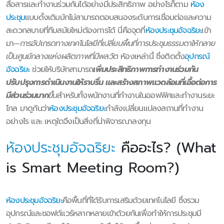
สื่อสารและทำงานร่วมกันได้อย่างมีประสิทธิภาพ อย่างไรก็ตาม
ห้อง
ประชุม
แบบดั้งเดิมมักไม่สามารถตอบสนองระดับการเชื่อมต่อและความ
สะดวกสบายที่ทีมสมัยใหม่ต้องการได้ นี่คือจุดที่
ห้องประชุมอัจฉริยะ
เข้า
มา—
การอัปเกรดทางเทคโนโลยีที่เปลี่ยนพื้นที่การประชุมธรรมดาให้กลาย
เป็นศูนย์กลางแห่งผลิตภาพที่มีพลวัต
ห้องเหล่านี้ ซึ่งติดตั้ง
อุปกรณ์
อัจฉริยะ
ช่วยให้บริษัทสามารถ
เพิ่มประสิทธิภาพการทำงานร่วมกัน
ปรับปรุงการดำเนินงานให้ราบรื่น และสร้างสภาพแวดล้อมที่เอื้อต่อการ
มีส่วนร่วมมาก
ขึ้น
สำหรับทั้งพนักงานที่ทำงานในออฟฟิศและทำงานระยะ
ไกล มาดูกันว่า
ห้องประชุมอัจฉริยะ
กำลังเปลี่ยนแปลงสถานที่ทำงาน
อย่างไร และ เหตุใดจึงเป็นสิ่งที่น่าพิจารณาลงทุน
ห้องประชุมอัจฉริยะ
คืออะไร? (What
is Smart Meeting Room?)
ห้องประชุมอัจฉริยะ
คือพื้นที่ที่ได้รับการเสริมด้วยเทคโนโลยี ซึ่งรวม
อุปกรณ์และซอฟต์แวร์หลากหลายเข้าด้วยกันเพื่อทำให้การประชุมมี