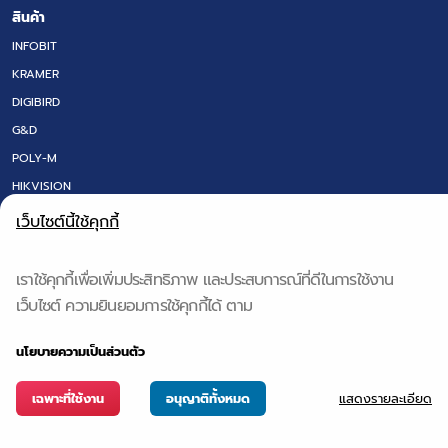
สินค้า
INFOBIT
KRAMER
DIGIBIRD
G&D
POLY-M
HIKVISION
LED SCREEN
เว็บไซต์นี้ใช้คุกกี้
FLOOR BOX
DT RESEARCH
เราใช้คุกกี้เพื่อเพิ่มประสิทธิภาพ และประสบการณ์ที่ดีในการใช้งาน
IQ BOARD & Q-NEX
เว็บไซต์ ความยินยอมการใช้คุกกี้ได้ ตาม
QS TECH
นโยบายความเป็นส่วนตัว
แสดงรายละเอียด
เฉพาะที่ใช้งาน
อนุญาติทั้งหมด
Copyright © 2024 GTE. | All Rights Reseved. POWERED BY App Alive CO.,LTD