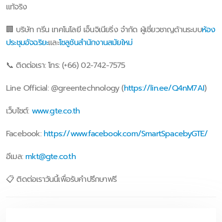
แท้จริง
🏢 บริษัท กรีน เทคโนโลยี เอ็นจิเนียริ่ง จำกัด ผู้เชี่ยวชาญด้านระบบ
ห้อง
ประชุมอัจฉริยะ
และ
โซลูชันสำนักงานสมัยใหม่
📞 ติดต่อเรา: โทร: (+66) 02-742-7575
Line Official: @greentechnology (
https://lin.ee/Q4nM7AI
)
เว็บไซต์:
www.gte.co.th
Facebook:
https://www.facebook.com/SmartSpacebyGTE/
อีเมล:
mkt@gte.co.th
📋 ติดต่อเราวันนี้เพื่อรับคำปรึกษาฟรี