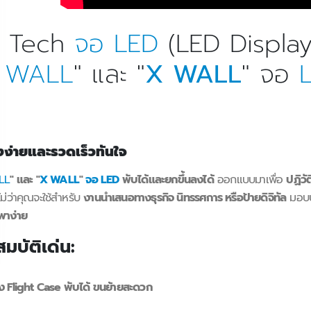
 Tech
จอ LED
(LED Display
 WALL
" และ "
X WALL
" จอ
้งง่ายและรวดเร็วทันใจ
LL
"
และ "
X WALL
"
จอ LED
พับได้และยกขึ้นลงได้
ออกแบบมาเพื่อ
ปฏิว
ม่ว่าคุณจะใช้สำหรับ
งานนำเสนอทางธุรกิจ นิทรรศการ หรือป้ายดิจิทัล
มอบปร
าง่าย
มบัติเด่น:
ง Flight Case พับได้ ขนย้ายสะดวก