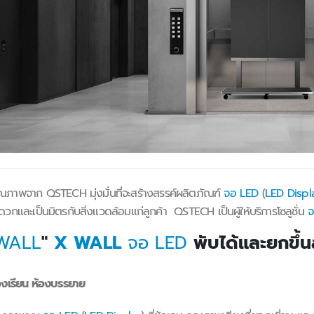
ุณภาพจาก QSTECH มุ่งมั่นที่จะสร้างสรรค์ผลิตภัณฑ์
จอ LED
(
LED Displ
วกและเป็นมิตรกับสิ่งแวดล้อมแก่ลูกค้า QSTECH เป็นผู้ให้บริการโซลูชั่น
จ
WALL
"
X WALL
จอ LED
พับได้และยกขึ้
องเรียน ห้องบรรยาย