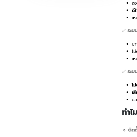
จ
ดีไ
เห
✅
ระบบ
มา
ไม
เห
✅
ระบบ
ไม
เส
มอ
ทำไ
🔹
ติดต