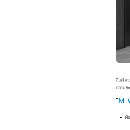
สินค้าค
ความสะด
"
M 
ห้