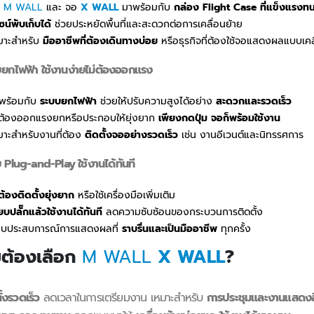
อ
M WALL
และ จอ
X WALL
มาพร้อมกับ
กล่อง Flight Case ที่แข็งแรงท
ซน์พับเก็บได้
ช่วยประหยัดพื้นที่และสะดวกต่อการเคลื่อนย้าย
มาะสำหรับ
มืออาชีพที่ต้องเดินทางบ่อย
หรือธุรกิจที่ต้องใช้จอแสดงผลแบบเคลื
ยกไฟฟ้า ใช้งานง่ายไม่ต้องออกแรง
พร้อมกับ
ระบบยกไฟฟ้า
ช่วยให้ปรับความสูงได้อย่าง
สะดวกและรวดเร็ว
่ต้องออกแรงยกหรือประกอบให้ยุ่งยาก
เพียงกดปุ่ม จอก็พร้อมใช้งาน
มาะสำหรับงานที่ต้อง
ติดตั้งจออย่างรวดเร็ว
เช่น งานอีเวนต์และนิทรรศการ
 Plug-and-Play ใช้งานได้ทันที
่ต้องติดตั้งยุ่งยาก
หรือใช้เครื่องมือเพิ่มเติม
ียบปลั๊กแล้วใช้งานได้ทันที
ลดความซับซ้อนของกระบวนการติดตั้ง
บประสบการณ์การแสดงผลที่
ราบรื่นและเป็นมืออาชีพ
ทุกครั้ง
มต้องเลือก
M WALL
X WALL
?
ั้งรวดเร็ว
ลดเวลาในการเตรียมงาน เหมาะสำหรับ
การประชุมและงานแสดงส