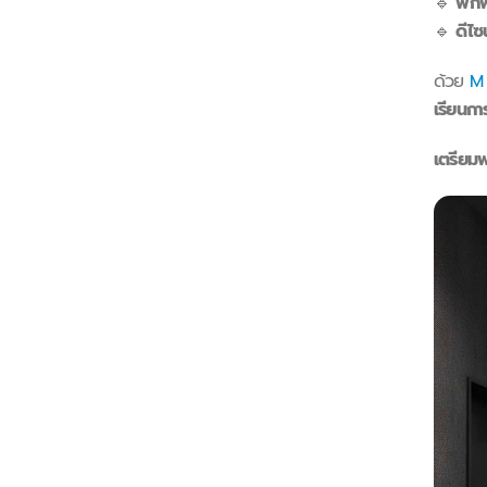
🔹
พกพ
🔹
ดีไซ
ด้วย
M
เรียนก
เตรียมพ