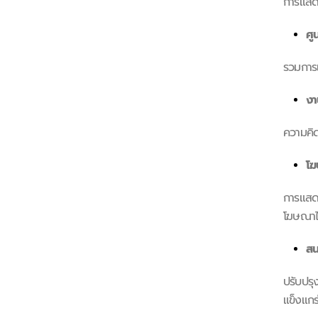
การแส
ศู
รวมกา
งา
ความคิ
โฆ
การแสด
โฆษณาได
สน
ปรับปร
แข็งแกร