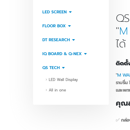
LED SCREEN
QS
FLOOR BOX
"
M
ได้
DT RESEARCH
IQ BOARD & Q-NEX
ติดตั
QS TECH
"
M WA
LED Wall Display
ราบรื่น
ไ
และพกพ
All in one
คุณส
✅
กล่อ