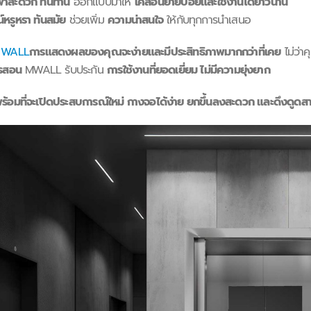
าสะดวก ทนทาน
ออกแบบมาให้
เคลื่อนย้ายบ่อยและใช้งานได้ยาวนาน
น์หรูหรา ทันสมัย
ช่วยเพิ่ม
ความน่าสนใจ
ให้กับทุกการนำเสนอ
 WALL
การแสดงผลของคุณจะง่ายและมีประสิทธิภาพมากกว่าที่เคย
ไม่ว่า
ารสอน
MWALL รับประกัน
การใช้งานที่ยอดเยี่ยม ไม่มีความยุ่งยาก
ร้อมที่จะเปิดประสบการณ์ใหม่ กางจอได้ง่าย ยกขึ้นลงสะดวก และดึงดูดสายตา