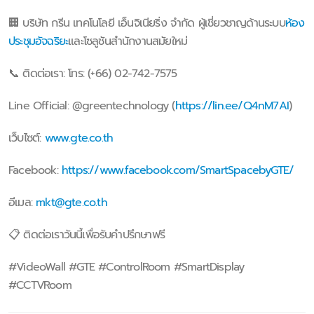
🏢 บริษัท กรีน เทคโนโลยี เอ็นจิเนียริ่ง จำกัด ผู้เชี่ยวชาญด้านระบบ
ห้อง
ประชุมอัจฉริยะ
และโซลูชันสำนักงานสมัยใหม่
📞 ติดต่อเรา: โทร: (+66) 02-742-7575
Line Official: @greentechnology (
https://lin.ee/Q4nM7AI
)
เว็บไซต์:
www.gte.co.th
Facebook:
https://www.facebook.com/SmartSpacebyGTE/
อีเมล:
mkt@gte.co.th
📋 ติดต่อเราวันนี้เพื่อรับคำปรึกษาฟรี
#VideoWall #GTE #ControlRoom #SmartDisplay
#CCTVRoom