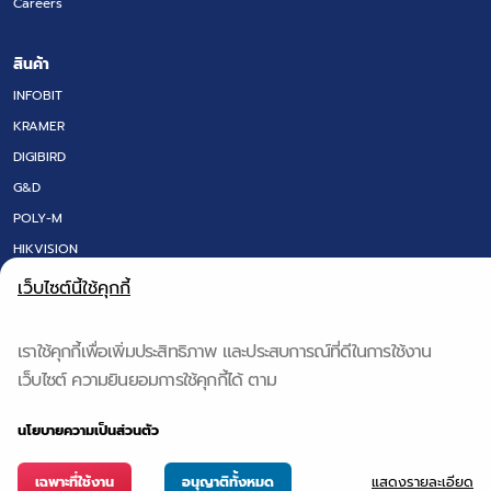
Careers
สินค้า
INFOBIT
KRAMER
DIGIBIRD
G&D
POLY-M
HIKVISION
LED SCREEN
เว็บไซต์นี้ใช้คุกกี้
FLOOR BOX
DT RESEARCH
เราใช้คุกกี้เพื่อเพิ่มประสิทธิภาพ และประสบการณ์ที่ดีในการใช้งาน
IQ BOARD & Q-NEX
เว็บไซต์ ความยินยอมการใช้คุกกี้ได้ ตาม
QS TECH
นโยบายความเป็นส่วนตัว
แสดงรายละเอียด
เฉพาะที่ใช้งาน
อนุญาติทั้งหมด