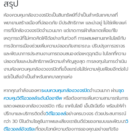
สรุป
ห้องควบคุมกล้องวงจรปิดเป็นสินทรัพย์ที่จำเป็นสำหรับเทศบาลที่
พยายามสร้างเมืองที่ปลอดภัย มีประสิทธิภาพ และน่าอยู่ ไม่ใช่เพียงแค่
การที่มีกล้องวงจรปิดจำนวนมาก แต่ขาดการเฝ้าสังเกตเพื่อแก้ไข
เหตุการณ์ที่ไม่คาดคิดให้ได้อย่างทันท่วงที การผสมผสานเทคโนโลยีกับ
การจัดการเมืองช่วยเพิ่มความปลอดภัยสาธารณะ ปรับปรุงการจราจร
และพัฒนาการประสานงานการตอบสนองต่อเหตุฉุกเฉิน ในโลกที่ความ
ปลอดภัยและประสิทธิภาพมีความสำคัญสูงสุด การลงทุนในการดำเนิน
งานห้องควบคุมกล้องวงจรปิดที่แข็งแกร่งไม่ใช่ความฟุ่มเฟือยอีกต่อไป
แต่เป็นสิ่งจำเป็นสำหรับเทศบาลทุกแห่ง
หากคุณกำลังมองหา
ระบบควบคุมกล้องวงจรปิด
จำนวนมาก ผ่าน
ชุด
ควบคุมวิดีโอวอลล์ระดับมืออาชีพ
หรือต้องการเพิ่มความสามารถในการ
แสดงผลของกล้องวงจรปิด กรีน เทคโนโลยี เอ็นจิเนียริ่ง พร้อมให้คำ
ปรึกษาและบริการติดตั้ง
วิดีโอวอลล์
อย่างครบวงจร ด้วยประสบการณ์
กว่า 30 ปีในด้านโซลูชันภาพและเสียงเรายินดีช่วยออกแบบและพัฒนา
วิ
ดีโอวอลล์อัจฉริยะ
ที่ตอบโจทย์ความต้องการของคุณอย่างแท้จริง