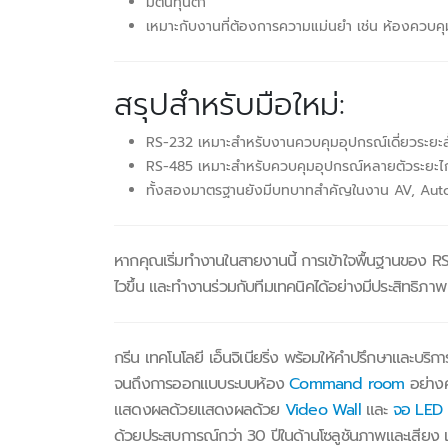
มีต้นทุนต่ำ
เหมาะกับงานที่ต้องการความแม่นยำ เช่น ห้องควบค
สรุปสำหรับมือใหม่:
RS-232 เหมาะสำหรับงานควบคุมอุปกรณ์เดี่ยวระยะสั
RS-485 เหมาะสำหรับควบคุมอุปกรณ์หลายตัวระยะ
ทั้งสองมาตรฐานยังมีบทบาทสำคัญในงาน AV, Aut
หากคุณเริ่มทำงานในสายงานนี้ การเข้าใจพื้นฐานของ R
ไวขึ้น และทำงานร่วมกับทีมเทคนิคได้อย่างมีประสิทธิภาพ
กรีน เทคโนโลยี เอ็นจิเนียริ่ง พร้อมให้คำปรึกษาและบ
จนถึงการออกแบบระบบห้อง
Command room
อย่าง
แสดงผลด้วยแสดงผลด้วย
Video Wall
และ
จอ LED
ด้วยประสบการณ์กว่า 30 ปีในด้านโซลูชันภาพและเสียง