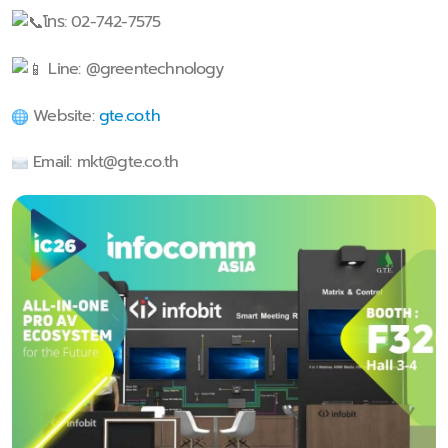
โทร: 02-742-7575
Line: @greentechnology
Website:
gte.co.th
Email:
mkt@gte.co.th