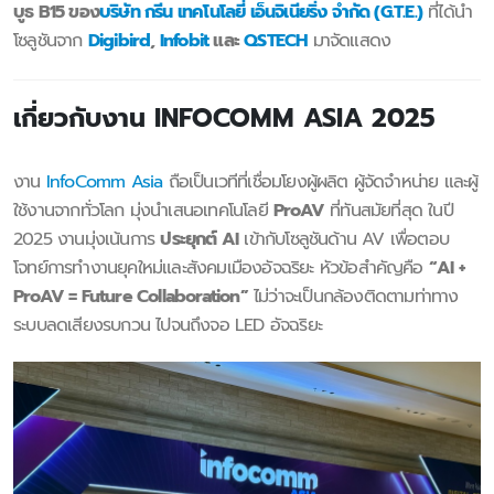
บูธ B15 ของ
บริษัท กรีน เทคโนโลยี่ เอ็นจิเนียริ่ง จำกัด (G.T.E.)
ที่ได้นำ
โซลูชันจาก
Digibird
,
Infobit
และ
QSTECH
มาจัดแสดง
เกี่ยวกับงาน INFOCOMM ASIA 2025
งาน
InfoComm Asia
ถือเป็นเวทีที่เชื่อมโยงผู้ผลิต ผู้จัดจำหน่าย และผู้
ใช้งานจากทั่วโลก มุ่งนำเสนอเทคโนโลยี
ProAV
ที่ทันสมัยที่สุด ในปี
2025 งานมุ่งเน้นการ
ประยุกต์ AI
เข้ากับโซลูชันด้าน AV เพื่อตอบ
โจทย์การทำงานยุคใหม่และสังคมเมืองอัจฉริยะ หัวข้อสำคัญคือ
“AI +
ProAV = Future Collaboration”
ไม่ว่าจะเป็นกล้องติดตามท่าทาง
ระบบลดเสียงรบกวน ไปจนถึงจอ LED อัจฉริยะ