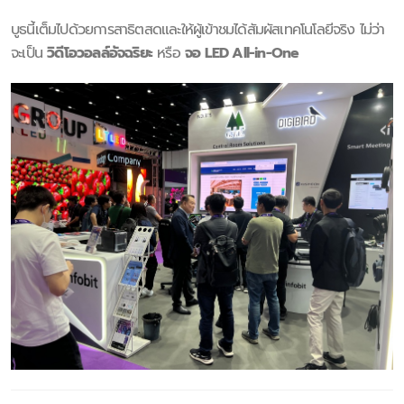
บูธนี้เต็มไปด้วยการสาธิตสดและให้ผู้เข้าชมได้สัมผัสเทคโนโลยีจริง ไม่ว่า
จะเป็น
วิดีโอวอลล์อัจฉริยะ
หรือ
จอ LED All-in-One