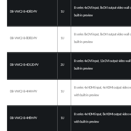
B series 4x DVI input, 8x DVI output video wall c
DB-VWC2-B-4D8D-PV
1U
built-in preview
B series 8x DVI input, 8x DVI output video wall c
DB-VWC2-B-8D8D-PV
1U
built-in preview
B series 4x DVI input, 12x DVI output video wall 
DB-VWC2-B-4D12D-PV
2U
built-in preview
B series 4x HDMI input, 4x HDMI output video wa
DB-VWC2-B-4H4H-PV
1U
with built-in preview
B series 4x HDMI input, 8x HDMI output video wa
DB-VWC2-B-4H8H-PV
1U
with built-in preview