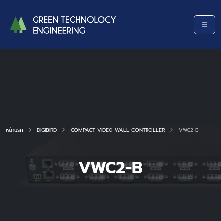
หน้าแรก
DIGIBIRD
COMPACT VIDEO WALL CONTROLLER
VWC2-B
VWC2-B