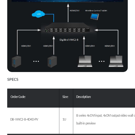
SPECS
Order Code:
Size:
Description:
B series 4x DVI input, 4x DVI output video wall c
DB-VWC2-B-4D4D-PV
1U
built-in preview