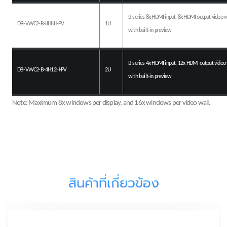
B series 8x HDMI input, 8x HDMI output video wa
DB-VWC2-B-8H8H-PV
1U
with built-in preview
B series 4x HDMI input, 12x HDMI output video w
DB-VWC2-B-4H12H-PV
2U
with built-in preview
Note: Maximum 8x windows per display, and 16x windows per video wall.
สินค้าที่เกี่ยวข้อง