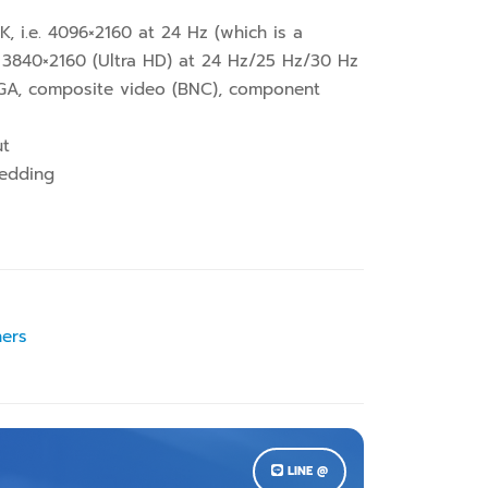
, i.e. 4096×2160 at 24 Hz (which is a
r 3840×2160 (Ultra HD) at 24 Hz/25 Hz/30 Hz
 VGA, composite video (BNC), component
ut
edding
hers
LINE @