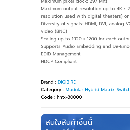
Maximum pixel clock: 297 Mhz
Maximum output resolution up to 4K × 2K
resolution used with digital theaters) o
Diversity of signals: HDMI, DVI, analog
video (BNC)
Scaling up to 1920 × 1200 for each outp
Supports Audio Embedding and De-Emb
EDID Management
HDCP Compliant
Brand :
DIGIBIRD
Category :
Modular Hybrid Matrix Switc
Code :
hmx-30000
สนใจสินค้าชิ้นนี้