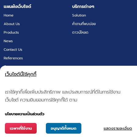
แผนผังเว็บไซต์
บริการต่างๆ
Home
Solution
About Us
คำถามที่พบบ่อย
Products
ดาวน์โหลด
News
Contact Us
References
Careers
เว็บไซต์นี้ใช้คุกกี้
สินค้า
เราใช้คุกกี้เพื่อเพิ่มประสิทธิภาพ และประสบการณ์ที่ดีในการใช้งาน
INFOBIT
เว็บไซต์ ความยินยอมการใช้คุกกี้ได้ ตาม
KRAMER
DIGIBIRD
นโยบายความเป็นส่วนตัว
G&D
POLY-M
แสดงรายละเอียด
เฉพาะที่ใช้งาน
อนุญาติทั้งหมด
HIKVISION