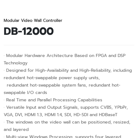
Modular Video Wall Controller
DB-12000
· Modular Hardware Architecture Based on FPGA and DSP
Technology
· Designed for High-Availability and High-Reliability, including
redundant hot-swappable power supply units,
redundant hot-swappable system fans, redundant hot-
swappable I/O cards
· Real Time and Parallel Processing Capabilities
· Versatile Input and Output Signals, supports CVBS, YPbPr,
VGA, DVI, HDMI 1.3, HDMI 1.4, SDI, HD-SDI and HDBaseT
· The windows on the video wall can be positioned, resized,
and layered
· Multi-view Windows Processing, supports four layered