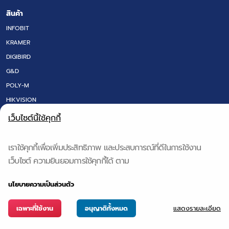
สินค้า
INFOBIT
KRAMER
DIGIBIRD
G&D
POLY-M
HIKVISION
LED SCREEN
เว็บไซต์นี้ใช้คุกกี้
FLOOR BOX
DT RESEARCH
เราใช้คุกกี้เพื่อเพิ่มประสิทธิภาพ และประสบการณ์ที่ดีในการใช้งาน
IQ BOARD & Q-NEX
เว็บไซต์ ความยินยอมการใช้คุกกี้ได้ ตาม
QS TECH
นโยบายความเป็นส่วนตัว
แสดงรายละเอียด
เฉพาะที่ใช้งาน
อนุญาติทั้งหมด
Copyright © 2024 GTE. | All Rights Reseved. POWERED BY App Alive CO.,LTD