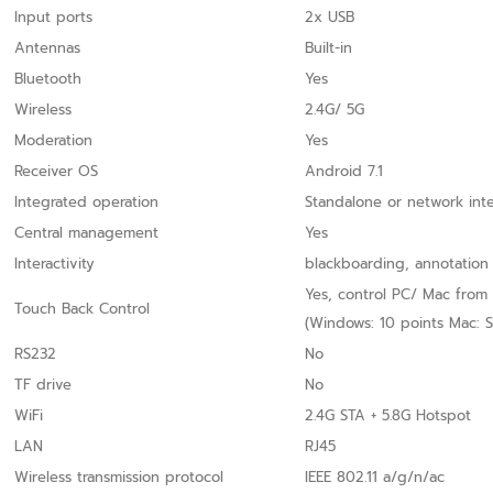
Input ports
2x USB
Antennas
Built-in
Bluetooth
Yes
Wireless
2.4G/ 5G
Moderation
Yes
Receiver OS
Android 7.1
Integrated operation
Standalone or network int
Central management
Yes
Interactivity
blackboarding, annotation
Yes, control PC/ Mac from 
Touch Back Control
(Windows: 10 points Mac: S
RS232
No
TF drive
No
WiFi
2.4G STA + 5.8G Hotspot
LAN
RJ45
Wireless transmission protocol
IEEE 802.11 a/g/n/ac