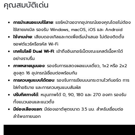
คุณสมบัติเด่น
การนำเสนอแบบไร้สาย
: แชร์หน้าจอจากอุปกรณ์ของคุณโดยไม่ต้อง
ใช้สายเคเบิล รองรับ Windows, macOS, iOS และ Android
ใช้งานง่าย
: เสียบดองเกิลและกดเพื่อเริ่มนำเสนอ ไม่ต้องติดตั้ง
ซอฟต์แวร์หรือรหัส Wi-Fi
เทคโนโลยี Dual Wi-Fi
: เข้าถึงอินเทอร์เน็ตขณะแคสต์เนื้อหาได้
อย่างราบรื่น
ภาพหลายมุมมอง
: รองรับการแสดงผลแบบเดี่ยว, 1x2 หรือ 2x2
สูงสุด 16 อุปกรณ์เชื่อมต่อพร้อมกัน
การควบคุมแบบโต้ตอบ
: รองรับการเขียนบนกระดานไวท์บอร์ด การ
ใส่คำอธิบาย และการควบคุมแบบสัมผัส
ปรับทิศทางได้
: หมุนภาพได้ 0, 90, 180 และ 270 องศา รองรับ
ทั้งแนวนอนและแนวตั้ง
มีช่องเสียงแยก
: มีช่องเอาต์พุตขนาด 3.5 มม. สำหรับเชื่อมต่อ
ลำโพงภายนอก