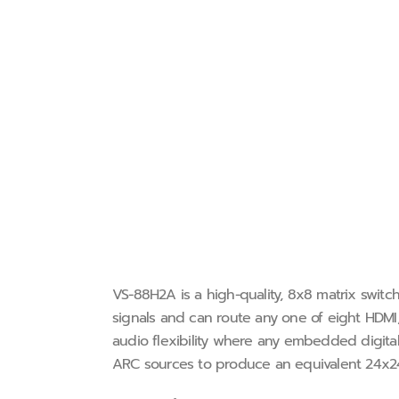
VS−88H2A is a high−quality, 8x8 matrix switch
signals and can route any one of eight HDMI
audio flexibility where any embedded digita
ARC sources to produce an equivalent 24x24