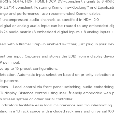
0Hz (4:4:4), HDR, HDMI, HDCP, DVI–compliant signals to 8 4K@6
P 2.2/1.4 compliant. Featuring Kramer re–Klocking™ and Equalizati
m range and performance, use recommended Kramer cables.
1 uncompressed audio channels as specified in HDMI 2.0.
ital or analog audio input can be routed to any embedded digit
x24 audio matrix (8 embedded digital inputs + 8 analog inputs + 
ed with a Kramer Step–In enabled switcher, just plug in your dev
 per input. Captures and stores the EDID from a display devic
 per input.
 up to 16 preset configurations.
ection. Automatic input selection based on priority selection or
e patterns.
ons — Local control via front panel: switching, audio embedding,
LED display. Distance control using user–friendly embedded web 
 screen system or other serial controller.
ndicators facilitate easy local maintenance and troubleshooting.
nting in a 1U rack space with included rack ears and universal 1