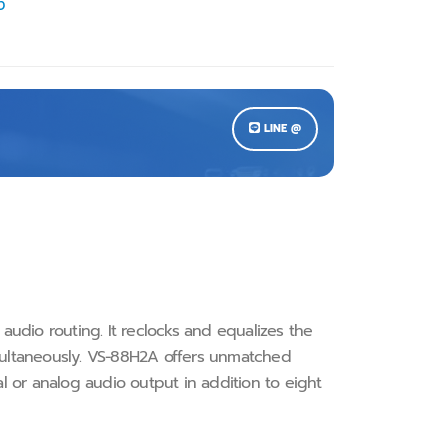
ง
LINE @
audio routing. It reclocks and equalizes the
imultaneously. VS−88H2A offers unmatched
 or analog audio output in addition to eight