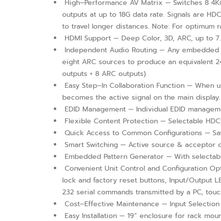
High–Performance AV Matrix — Switches 8 4K@6
outputs at up to 18G data rate. Signals are HDC
to travel longer distances. Note: For optimu
HDMI Support — Deep Color, 3D, ARC, up to 7.
Independent Audio Routing — Any embedded dig
eight ARC sources to produce an equivalent 24
outputs + 8 ARC outputs).
Easy Step–In Collaboration Function — When us
becomes the active signal on the main display.
EDID Management — Individual EDID management
Flexible Content Protection — Selectable HDCP
Quick Access to Common Configurations — Save
Smart Switching — Active source & acceptor det
Embedded Pattern Generator — With selectabl
Convenient Unit Control and Configuration Opti
lock and factory reset buttons, Input/Output 
232 serial commands transmitted by a PC, touch
Cost–Effective Maintenance — Input Selection i
Easy Installation — 19” enclosure for rack mou