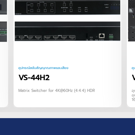
อุปกรณ์สลับสัญญาณภาพและเสียง
อ
VS-44H2
Matrix Switcher for 4K@60Hz (4:4:4) HDR
อ
อุ
1
ส