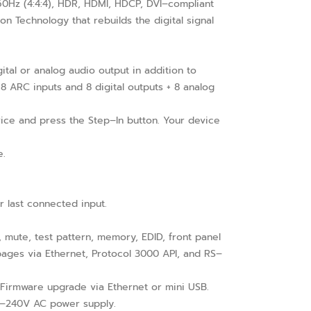
0Hz (4:4:4), HDR, HDMI, HDCP, DVI–compliant
on Technology that rebuilds the digital signal
al or analog audio output in addition to
8 ARC inputs and 8 digital outputs + 8 analog
ice and press the Step–In button. Your device
e.
 last connected input.
 mute, test pattern, memory, EDID, front panel
pages via Ethernet, Protocol 3000 API, and RS–
 Firmware upgrade via Ethernet or mini USB.
00–240V AC power supply.