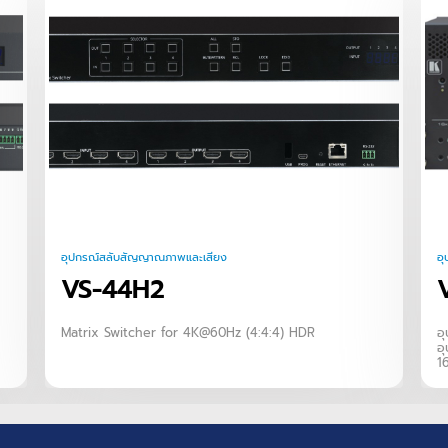
อุปกรณ์สลับสัญญาณภาพและเสียง
อ
VS-44H2
Matrix Switcher for 4K@60Hz (4:4:4) HDR
อ
อุ
1
ส