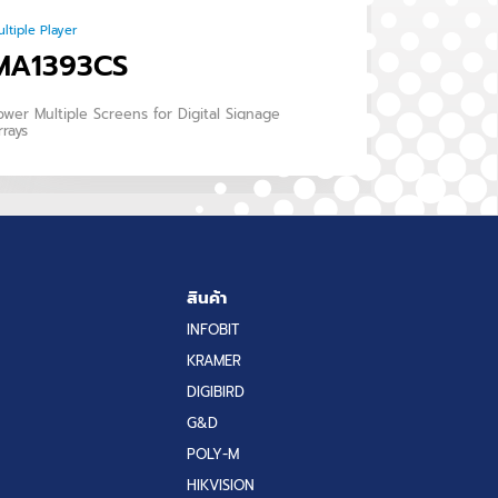
ltiple Player
MA1393CS
ower Multiple Screens for Digital Signage
rrays
สินค้า
INFOBIT
KRAMER
DIGIBIRD
G&D
POLY-M
HIKVISION