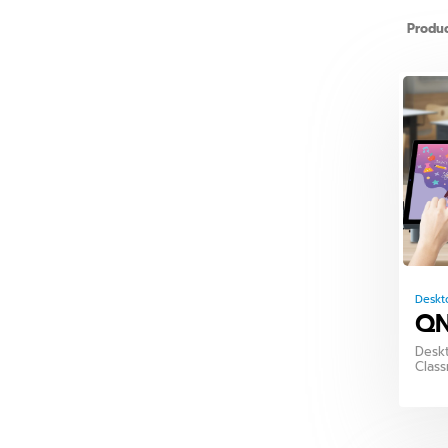
Produc
Deskt
QN
Deskt
Clas