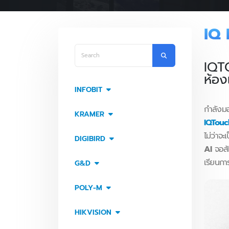
IQ
IQT
ห้อง
INFOBIT
กำลังมอ
KRAMER
IQTouch
ไม่ว่าจะ
DIGIBIRD
AI
จอสัม
เรียนก
G&D
POLY-M
HIKVISION