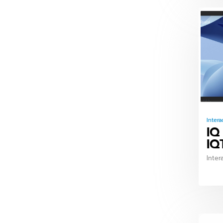
Intera
IQ
IQ
Inter