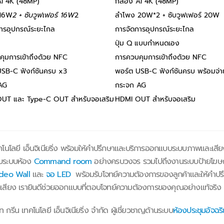
AI 4K (48MP)
กล้อง AI 4K (48MP)
 16W
2 + ซับวูฟเฟอร์ 16W
2
ลำโพง 20W*2 + ซับวูฟเฟอร์ 20W
การอุปกรณ์ระยะไกล
การจัดการอุปกรณ์ระยะไกล
ปุ่ม Q แบบกำหนดเอง
ุมการเข้าถึงด้วย NFC
การควบคุมการเข้าถึงด้วย NFC
USB-C ฟังก์ชันครบ x3
พอร์ต USB-C ฟังก์ชันครบ พร้อมจ
AG
กระจก AG
UT และ Type-C OUT สำหรับจอเสริม
HDMI OUT สำหรับจอเสริม
คโนโลยี เอ็นจิเนียริ่ง พร้อมให้คำปรึกษาและบริการออกแบบระบบภาพและเสี
บระบบห้อง
Command room
อย่างครบวงจร รวมไปถึงงานระบบป้ายโ
deo Wall
และ
จอ LED
พร้อมรับโจทย์ความต้องการของลูกค้าและให้คำปรึก
เสียง เรายินดีช่วยออกแบบที่ตอบโจทย์ความต้องการของคุณอย่างแท้จริง
ท กรีน เทคโนโลยี เอ็นจิเนียริ่ง จำกัด ผู้เชี่ยวชาญด้านระบบ
ห้องประชุมอัจฉริ