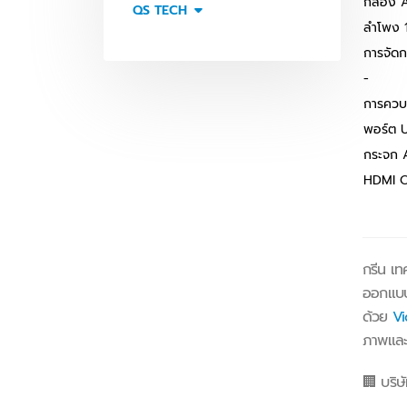
กล้อง 
QS TECH
ลำโพง
การจัด
-
การควบค
พอร์ต 
กระจก 
HDMI O
กรีน เท
ออกแบ
ด้วย
Vi
ภาพและ
🏢 บริษั