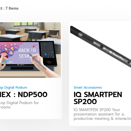
t : 7 Items
op Digital Podium
Smart Accessories
EX : NDP500
IQ SMARTPEN
SP200
op Digital Podium for
srooms
IQ SMARTPEN SP200 Your
presentation assistant for a
productive meeting & interacti
teaching