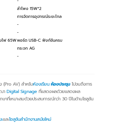
-
ลำโพง 15W*2
การจัดการอุปกรณ์ระยะไกล
-
-
่ายไฟ 65W
พอร์ต USB-C ฟังก์ชันครบ
กระจก AG
-
ยง (Pro AV) สำหรับ
ห้องเรียน
ห้องประชุม
ไปจนถึงการ
ฆษณา
Digital Signage
ที่แสดงผลด้วยแสดงผล
ษาที่เหมาะสมด้วยประสบการณ์กว่า 30 ปีในด้านโซลูชัน
ยะ
และ
โซลูชันสำนักงานสมัยใหม่