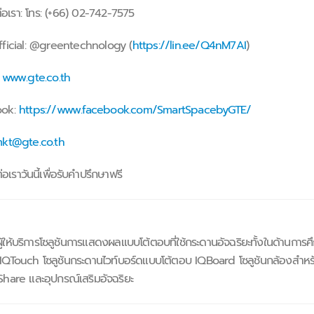
่อเรา: โทร: (+66) 02-742-7575
fficial: @greentechnology (
https://lin.ee/Q4nM7AI
)
:
www.gte.co.th
ook:
https://www.facebook.com/SmartSpacebyGTE/
kt@gte.co.th
อเราวันนี้เพื่อรับคำปรึกษาฟรี
ผู้ให้บริการโซลูชันการแสดงผลแบบโต้ตอบที่ใช้กระดานอัจฉริยะทั้งในด้านการศ
IQTouch โซลูชันกระดานไวท์บอร์ดแบบโต้ตอบ IQBoard โซลูชันกล้องสำหร
hare และอุปกรณ์เสริมอัจฉริยะ