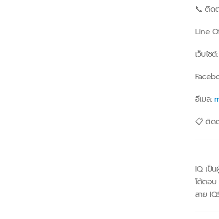
📞 ติดต
Line O
เว็บไซต์
Faceb
อีเมล:
m
📋 ติดต่
IQ เป็น
โต้ตอบ 
สาย IQS