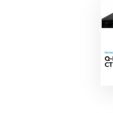
Netwo
Q-
CT