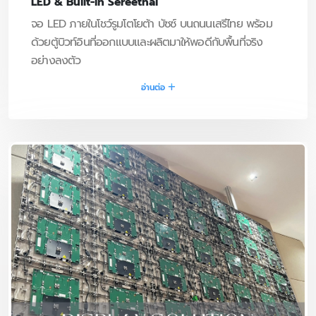
LED & Built-in Sereethai
จอ LED ภายในโชว์รูมโตโยต้า บัซซ์ บนถนนเสรีไทย พร้อม
ด้วยตู้บิวท์อินที่ออกแบบและผลิตมาให้พอดีกับพื้นที่จริง
อย่างลงตัว
อ่านต่อ